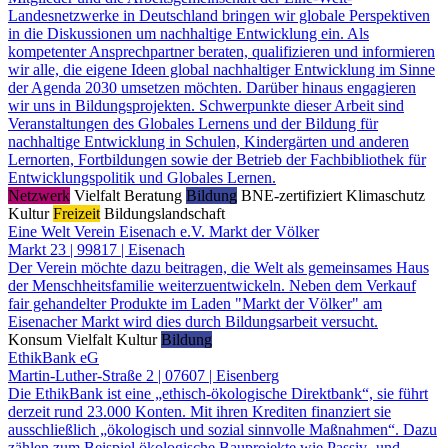
Landesnetzwerke in Deutschland bringen wir globale Perspektiven
in die Diskussionen um nachhaltige Entwicklung ein. Als
kompetenter Ansprechpartner beraten, qualifizieren und informieren
wir alle, die eigene Ideen global nachhaltiger Entwicklung im Sinne
der Agenda 2030 umsetzen möchten. Darüber hinaus engagieren
wir uns in Bildungsprojekten. Schwerpunkte dieser Arbeit sind
Veranstaltungen des Globales Lernens und der Bildung für
nachhaltige Entwicklung in Schulen, Kindergärten und anderen
Lernorten, Fortbildungen sowie der Betrieb der Fachbibliothek für
Entwicklungspolitik und Globales Lernen.
Netzwerk
Vielfalt
Beratung
Bildung
BNE-zertifiziert
Klimaschutz
Kultur
Freizeit
Bildungslandschaft
Eine Welt Verein Eisenach e.V. Markt der Völker
Markt 23 | 99817 | Eisenach
Der Verein möchte dazu beitragen, die Welt als gemeinsames Haus
der Menschheitsfamilie weiterzuentwickeln. Neben dem Verkauf
fair gehandelter Produkte im Laden "Markt der Völker" am
Eisenacher Markt wird dies durch Bildungsarbeit versucht.
Konsum
Vielfalt
Kultur
Bildung
EthikBank eG
Martin-Luther-Straße 2 | 07607 | Eisenberg
Die EthikBank ist eine „ethisch-ökologische Direktbank“, sie führt
derzeit rund 23.000 Konten. Mit ihren Krediten finanziert sie
ausschließlich „ökologisch und sozial sinnvolle Maßnahmen“. Dazu
zählen zum Beispiel ökologische Bauprojekte wie Passiv- und