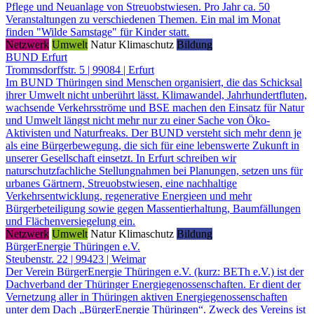
Pflege und Neuanlage von Streuobstwiesen. Pro Jahr ca. 50
Veranstaltungen zu verschiedenen Themen. Ein mal im Monat
finden "Wilde Samstage" für Kinder statt.
Netzwerk
Umwelt
Natur
Klimaschutz
Bildung
BUND Erfurt
Trommsdorffstr. 5 | 99084 | Erfurt
Im BUND Thüringen sind Menschen organisiert, die das Schicksal
ihrer Umwelt nicht unberührt lässt. Klimawandel, Jahrhundertfluten,
wachsende Verkehrsströme und BSE machen den Einsatz für Natur
und Umwelt längst nicht mehr nur zu einer Sache von Öko-
Aktivisten und Naturfreaks. Der BUND versteht sich mehr denn je
als eine Bürgerbewegung, die sich für eine lebenswerte Zukunft in
unserer Gesellschaft einsetzt. In Erfurt schreiben wir
naturschutzfachliche Stellungnahmen bei Planungen, setzen uns für
urbanes Gärtnern, Streuobstwiesen, eine nachhaltige
Verkehrsentwicklung, regenerative Energieen und mehr
Bürgerbeteiligung sowie gegen Massentierhaltung, Baumfällungen
und Flächenversiegelung ein.
Netzwerk
Umwelt
Natur
Klimaschutz
Bildung
BürgerEnergie Thüringen e.V.
Steubenstr. 22 | 99423 | Weimar
Der Verein BürgerEnergie Thüringen e.V. (kurz: BETh e.V.) ist der
Dachverband der Thüringer Energiegenossenschaften. Er dient der
Vernetzung aller in Thüringen aktiven Energiegenossenschaften
unter dem Dach „BürgerEnergie Thüringen“. Zweck des Vereins ist