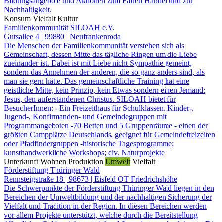
Bildungsangebote und Aktionen zum Fairen Handel und zur
Nachhaltigkeit.
Konsum
Vielfalt
Kultur
Familienkommunität SILOAH e.V.
Gutsallee 4 | 99880 | Neufrankenroda
Die Menschen der Familienkommunität verstehen sich als
Gemeinschaft, dessen Mitte das tägliche Ringen um die Liebe
zueinander ist. Dabei ist mit Liebe nicht Sympathie gemeint,
sondern das Annehmen der anderen, die so ganz anders sind, als
man sie gern hätte. Das gemeinschaftliche Training hat eine
geistliche Mitte, kein Prinzip, kein Etwas sondern einen Jemand:
Jesus, den auferstandenen Christus. SILOAH bietet für
BesucherInnen: - Ein Freizeithaus für Schulklassen, Kinder-,
Jugend-, Konfirmanden- und Gemeindegruppen mit
Programmangeboten -70 Betten und 5 Gruppenräume - einen der
größten Campplätze Deutschlands, geeignet für Gemeindefreizeiten
oder Pfadfindergruppen -historische Tagesprogramme;
kunsthandwerkliche Workshops; div. Naturprojekte
Unterkunft
Wohnen
Produktion
Umwelt
Vielfalt
Förderstiftung Thüringer Wald
Rennsteigstraße 18 | 98673 | Eisfeld OT Friedrichshöhe
Die Schwerpunkte der Förderstiftung Thüringer Wald liegen in den
Bereichen der Umweltbildung und der nachhaltigen Sicherung der
Vielfalt und Tradition in der Region. In diesen Bereichen werden
vor allem Projekte unterstützt, welche durch die Bereitstellung