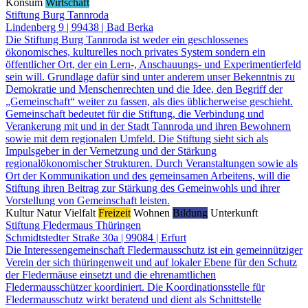
Konsum
Wirtschaft
Stiftung Burg Tannroda
Lindenberg 9 | 99438 | Bad Berka
Die Stiftung Burg Tannroda ist weder ein geschlossenes
ökonomisches, kulturelles noch privates System sondern ein
öffentlicher Ort, der ein Lern-, Anschauungs- und Experimentierfeld
sein will. Grundlage dafür sind unter anderem unser Bekenntnis zu
Demokratie und Menschenrechten und die Idee, den Begriff der
„Gemeinschaft“ weiter zu fassen, als dies üblicherweise geschieht.
Gemeinschaft bedeutet für die Stiftung, die Verbindung und
Verankerung mit und in der Stadt Tannroda und ihren Bewohnern
sowie mit dem regionalen Umfeld. Die Stiftung sieht sich als
Impulsgeber in der Vernetzung und der Stärkung
regionalökonomischer Strukturen. Durch Veranstaltungen sowie als
Ort der Kommunikation und des gemeinsamen Arbeitens, will die
Stiftung ihren Beitrag zur Stärkung des Gemeinwohls und ihrer
Vorstellung von Gemeinschaft leisten.
Kultur
Natur
Vielfalt
Freizeit
Wohnen
Bildung
Unterkunft
Stiftung Fledermaus Thüringen
Schmidtstedter Straße 30a | 99084 | Erfurt
Die Interessengemeinschaft Fledermausschutz ist ein gemeinnütziger
Verein der sich thüringenweit und auf lokaler Ebene für den Schutz
der Fledermäuse einsetzt und die ehrenamtlichen
Fledermausschützer koordiniert. Die Koordinationsstelle für
Fledermausschutz wirkt beratend und dient als Schnittstelle