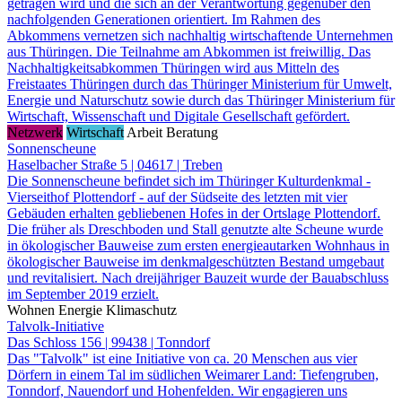
getragen wird und die sich an der Verantwortung gegenüber den
nachfolgenden Generationen orientiert. Im Rahmen des
Abkommens vernetzen sich nachhaltig wirtschaftende Unternehmen
aus Thüringen. Die Teilnahme am Abkommen ist freiwillig. Das
Nachhaltigkeitsabkommen Thüringen wird aus Mitteln des
Freistaates Thüringen durch das Thüringer Ministerium für Umwelt,
Energie und Naturschutz sowie durch das Thüringer Ministerium für
Wirtschaft, Wissenschaft und Digitale Gesellschaft gefördert.
Netzwerk
Wirtschaft
Arbeit
Beratung
Sonnenscheune
Haselbacher Straße 5 | 04617 | Treben
Die Sonnenscheune befindet sich im Thüringer Kulturdenkmal -
Vierseithof Plottendorf - auf der Südseite des letzten mit vier
Gebäuden erhalten gebliebenen Hofes in der Ortslage Plottendorf.
Die früher als Dreschboden und Stall genutzte alte Scheune wurde
in ökologischer Bauweise zum ersten energieautarken Wohnhaus in
ökologischer Bauweise im denkmalgeschützten Bestand umgebaut
und revitalisiert. Nach dreijähriger Bauzeit wurde der Bauabschluss
im September 2019 erzielt.
Wohnen
Energie
Klimaschutz
Talvolk-Initiative
Das Schloss 156 | 99438 | Tonndorf
Das "Talvolk" ist eine Initiative von ca. 20 Menschen aus vier
Dörfern in einem Tal im südlichen Weimarer Land: Tiefengruben,
Tonndorf, Nauendorf und Hohenfelden. Wir engagieren uns