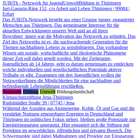
JUBiTh - Netzwerk für JugendUmweltBildung in Thüringen
Juri-Gagarin-Ring 152, c/o Arbeit und Leben Thüringen | 99084 |
Erfurt
Das JUBiTh-Netzwerk besteht aus einer Gruppe junger, engagierter
Menschen aus Thüringen. Das gemeinsame Interesse für die
aktuellen Entwicklungen unserer Welt und an all ihren
Bewohner_innen war die Motivation das Netzwerk zu gründen. Das
Ziel des Netzwerks ist es, die nachwachsende Generation für die
Themen nachhaltigen Lebens zu sensibilisieren. Das vorhandene
Wissen um soziale, wirtschaftliche und ökologische Phänomene
dieser Zeit soll dabei geteilt werden. Mit der Zielgruppe,
Jugendlichen ab 14 Jahren, geht es darum gemeinsam zu entdecken
welche individuellen und gesellschaftlichen Potentiale aktiver
Teilhabe es gibt. Zusammen mit den Jugendlichen wollen die
NetzwerkerInnen die Möglichkeiten für eine nachhaltige und
befriedigende Lebensführung erschließen.
Netzwerk
Bildung
Umwelt
Bildungslandschaft
Klimaschutzstiftung Jena-Thüringen
Rudolstädter Straße 39 | 07745 | Jena
Während der Ausstieg aus Atomenergie, Kohle, Öl und Gas und die
verstärkte Nutzung erneuerbarer Energien in Deutschland und
Thüringen im politischen Fokus stehen, bleiben große Potenziale zur
Energieeinsparung ungenutzt. Hier engagiert sich die Stiftung mit
Projekten im gewerblichen, öffentlichen und privaten Bereich. Die
Schwerpunkte sind dabei Maßnahmen und Projekte zur Einsparung