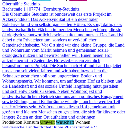
Obermühle Steudnitz
Bachstraße 1 | 07774 | Dornburg-Steudnitz
Die Obermühle Steudnitz ist bundesweit das erste Projekt im
Ackersyndikat. Das Ackersyndikat ist ein dezentraler
Solidarverbund von selbstorganisierten Höfen. Es sorgt dafür, dass
landwirtschaftliche Flächen immer den Menschen gehören, die sie
ökologisch verantwortlich bewirtschaften und nutzen. Das Land ist
dabei nicht Privateigentum, sondern unverkäuflicher
Gemeinschaftsbesitz. Vor Ort sind wir eine kleine Gruppe, die Land
und Wohnraum vom Markt nehmen und gemeinsam sozial-
ökologisch nutzen und bewirtschaften will. Einen neuen Hof
aufzubauen ist in Zeiten des Höfesterbens ein ziemlich
herausforderndes Projekt. Die Suche nach Hof und Land begleitet
uns schon seit vielen Jahren und wir haben inzwischen die
Schnauze gestrichen voll vom ungerechten Boden- und
Wohnungsmarkt. Wir kommen, um auf diesem Hof zu bleiben und
die Landschaft und das soziale Umfeld langfristig mitzugestalten
und sich entwickeln zu sehen. Neben Wohnprojekt und
landwirtschaftlichem Betrieb sind uns auch politisches Engagement
sowie Bildungs- und Kulturräume wichtig – auch sie werden Teil
des Hoflebens sein. Wir freuen uns, diesen Hof gemeinsam mit
großen und kleinen Menschen zu gestalten, die sich für kürzere oder
längere Zeiten an dem Ort aufhalten und einbringen.
Produktion
Konsum
Umwelt
Wirtschaft
Wohnen
Solidarische Landwirtschaft Pippi Pflanzstrumpf e.V.