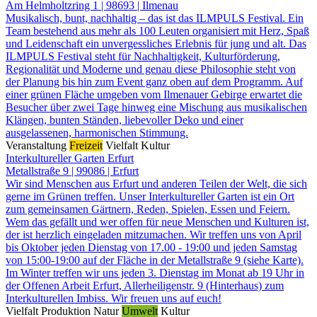
Am Helmholtzring 1 | 98693 | Ilmenau
Musikalisch, bunt, nachhaltig – das ist das ILMPULS Festival. Ein
Team bestehend aus mehr als 100 Leuten organisiert mit Herz, Spaß
und Leidenschaft ein unvergessliches Erlebnis für jung und alt. Das
ILMPULS Festival steht für Nachhaltigkeit, Kulturförderung,
Regionalität und Moderne und genau diese Philosophie steht von
der Planung bis hin zum Event ganz oben auf dem Programm. Auf
einer grünen Fläche umgeben vom Ilmenauer Gebirge erwartet die
Besucher über zwei Tage hinweg eine Mischung aus musikalischen
Klängen, bunten Ständen, liebevoller Deko und einer
ausgelassenen, harmonischen Stimmung.
Veranstaltung
Freizeit
Vielfalt
Kultur
Interkultureller Garten Erfurt
Metallstraße 9 | 99086 | Erfurt
Wir sind Menschen aus Erfurt und anderen Teilen der Welt, die sich
gerne im Grünen treffen. Unser Interkultureller Garten ist ein Ort
zum gemeinsamen Gärtnern, Reden, Spielen, Essen und Feiern.
Wem das gefällt und wer offen für neue Menschen und Kulturen ist,
der ist herzlich eingeladen mitzumachen. Wir treffen uns von April
bis Oktober jeden Dienstag von 17.00 - 19:00 und jeden Samstag
von 15:00-19:00 auf der Fläche in der Metallstraße 9 (siehe Karte).
Im Winter treffen wir uns jeden 3. Dienstag im Monat ab 19 Uhr in
der Offenen Arbeit Erfurt, Allerheiligenstr. 9 (Hinterhaus) zum
Interkulturellen Imbiss. Wir freuen uns auf euch!
Vielfalt
Produktion
Natur
Umwelt
Kultur