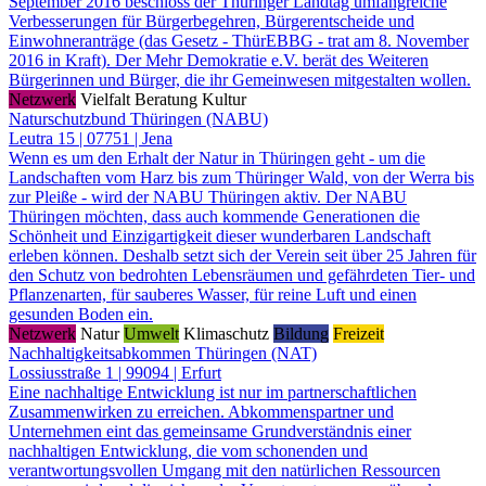
September 2016 beschloss der Thüringer Landtag umfangreiche
Verbesserungen für Bürgerbegehren, Bürgerentscheide und
Einwohneranträge (das Gesetz - ThürEBBG - trat am 8. November
2016 in Kraft). Der Mehr Demokratie e.V. berät des Weiteren
Bürgerinnen und Bürger, die ihr Gemeinwesen mitgestalten wollen.
Netzwerk
Vielfalt
Beratung
Kultur
Naturschutzbund Thüringen (NABU)
Leutra 15 | 07751 | Jena
Wenn es um den Erhalt der Natur in Thüringen geht - um die
Landschaften vom Harz bis zum Thüringer Wald, von der Werra bis
zur Pleiße - wird der NABU Thüringen aktiv. Der NABU
Thüringen möchten, dass auch kommende Generationen die
Schönheit und Einzigartigkeit dieser wunderbaren Landschaft
erleben können. Deshalb setzt sich der Verein seit über 25 Jahren für
den Schutz von bedrohten Lebensräumen und gefährdeten Tier- und
Pflanzenarten, für sauberes Wasser, für reine Luft und einen
gesunden Boden ein.
Netzwerk
Natur
Umwelt
Klimaschutz
Bildung
Freizeit
Nachhaltigkeitsabkommen Thüringen (NAT)
Lossiusstraße 1 | 99094 | Erfurt
Eine nachhaltige Entwicklung ist nur im partnerschaftlichen
Zusammenwirken zu erreichen. Abkommenspartner und
Unternehmen eint das gemeinsame Grundverständnis einer
nachhaltigen Entwicklung, die vom schonenden und
verantwortungsvollen Umgang mit den natürlichen Ressourcen