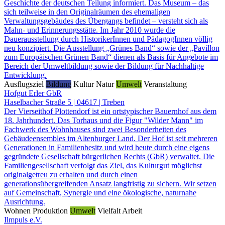
Geschichte der deutschen Teilung informiert. Das Museum – das
sich teilweise in den Originalräumen des ehemaligen
Verwaltungsgebäudes des Übergangs befindet – versteht sich als
Mahn- und Erinnerungsstätte. Im Jahr 2010 wurde die
Dauerausstellung durch HistorikerInnen und PädagogInnen völlig
neu konzipiert. Die Ausstellung „Grünes Band“ sowie der „Pavillon
zum Europäischen Grünen Band“ dienen als Basis für Angebote im
Bereich der Umweltbildung sowie der Bildung für Nachhaltige
Entwicklung.
Ausflugsziel
Bildung
Kultur
Natur
Umwelt
Veranstaltung
Hofgut Erler GbR
Haselbacher Straße 5 | 04617 | Treben
Der Vierseithof Plottendorf ist ein ortstypischer Bauernhof aus dem
18. Jahrhundert. Das Torhaus und die Figur "Wilder Mann" im
Fachwerk des Wohnhauses sind zwei Besonderheiten des
Gebäudeensembles im Altenburger Land. Der Hof ist seit mehreren
Generationen in Familienbesitz und wird heute durch eine eigens
gegründete Gesellschaft bürgerlichen Rechts (GbR) verwaltet. Die
Familiengesellschaft verfolgt das Ziel, das Kulturgut möglichst
originalgetreu zu erhalten und durch einen
generationsübergreifenden Ansatz langfristig zu sichern. Wir setzen
auf Gemeinschaft, Synergie und eine ökologische, naturnahe
Ausrichtung.
Wohnen
Produktion
Umwelt
Vielfalt
Arbeit
Ilmpuls e.V.