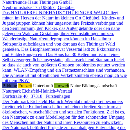
Naturfreunde-Haus Thüringen GmbH
Neubrunnstraße 175 | 98667 | Gießübel
Das NATURFREUNDEHAUS "THÜRINGER WALD" liegt
mitten im Herzen der Natur: im kleinen Ort Gießübel. Kinder- und
Jugendgruppen können hier ungestört ihre Freizeit verbringen und
den Seminarraum, den Kicker, das Außengelände oder den nahe
gelegenen Wald zur Gestaltung ihrer Veranstaltungen nutzen.
Wanderlustige Naturfreundegruppen können im Haus ihren
Stützpunkt aufschlagen und von dort aus den Thüringer Wald
genießen. Das Biosphärenreservat Vessertal lädt zu Exkursionen
und Entdeckungen ein. Das Haus hat 30 Betten und ist mit einer
Selbstversorgerküche ausgestattet, die ausreichend Stauraum bietet,
so dass sie auch von größeren Gruppen problemlos genutzt werden
kann. WLAN-Empfang und ein Festnetzanschluss sind vorhanden.
Die Anreise ist mit öffentlichen Verkehrsmitteln ebenso möglich wie
mit dem PKW.
Bildung
Freizeit
Unterkunft
Umwelt
Natur
Bildungslandschaft
Naturpark Eichsfeld-Hainich-Werratal
Dorfstraße 40 | 37318 | Fürstenhagen
Der Naturpark Eichsfeld-Hainich-Werratal umfasst drei besonders
facettenreiche Kulturlandschaften mit einem breiten Spektrum an
ökologischen, wirtschaftlichen und sozialen Funktionen. Ziel ist es,
den Naturpark zu einer Modellregion für den schonenden Umgang
des Menschen mit der Natur und ihren Ressourcen zu entwickeln.
Der Naturpark befördert Projekte zur nachhaltigen Entwicklung des