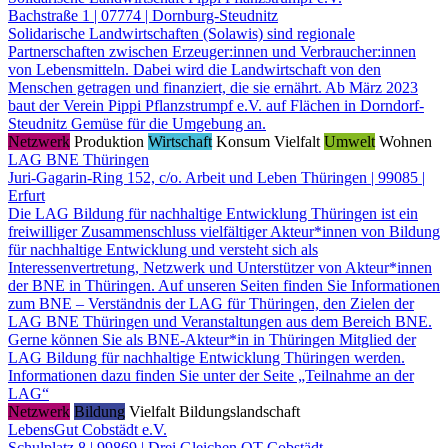
Bachstraße 1 | 07774 | Dornburg-Steudnitz
Solidarische Landwirtschaften (Solawis) sind regionale
Partnerschaften zwischen Erzeuger:innen und Verbraucher:innen
von Lebensmitteln. Dabei wird die Landwirtschaft von den
Menschen getragen und finanziert, die sie ernährt. Ab März 2023
baut der Verein Pippi Pflanzstrumpf e.V. auf Flächen in Dorndorf-
Steudnitz Gemüse für die Umgebung an.
Netzwerk
Produktion
Wirtschaft
Konsum
Vielfalt
Umwelt
Wohnen
LAG BNE Thüringen
Juri-Gagarin-Ring 152, c/o. Arbeit und Leben Thüringen | 99085 |
Erfurt
Die LAG Bildung für nachhaltige Entwicklung Thüringen ist ein
freiwilliger Zusammenschluss vielfältiger Akteur*innen von Bildung
für nachhaltige Entwicklung und versteht sich als
Interessenvertretung, Netzwerk und Unterstützer von Akteur*innen
der BNE in Thüringen. Auf unseren Seiten finden Sie Informationen
zum BNE – Verständnis der LAG für Thüringen, den Zielen der
LAG BNE Thüringen und Veranstaltungen aus dem Bereich BNE.
Gerne können Sie als BNE-Akteur*in in Thüringen Mitglied der
LAG Bildung für nachhaltige Entwicklung Thüringen werden.
Informationen dazu finden Sie unter der Seite „Teilnahme an der
LAG“
Netzwerk
Bildung
Vielfalt
Bildungslandschaft
LebensGut Cobstädt e.V.
Schulplatz 8 | 99869 | Drei Gleichen OT Cobstädt