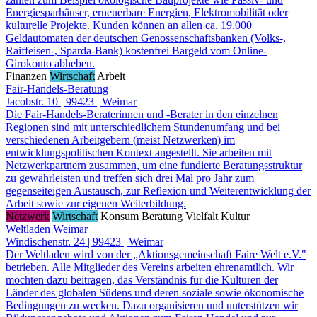
Energiesparhäuser, erneuerbare Energien, Elektromobilität oder
kulturelle Projekte. Kunden können an allen ca. 19.000
Geldautomaten der deutschen Genossenschaftsbanken (Volks-,
Raiffeisen-, Sparda-Bank) kostenfrei Bargeld vom Online-
Girokonto abheben.
Finanzen
Wirtschaft
Arbeit
Fair-Handels-Beratung
Jacobstr. 10 | 99423 | Weimar
Die Fair-Handels-Beraterinnen und -Berater in den einzelnen
Regionen sind mit unterschiedlichem Stundenumfang und bei
verschiedenen Arbeitgebern (meist Netzwerken) im
entwicklungspolitischen Kontext angestellt. Sie arbeiten mit
Netzwerkpartnern zusammen, um eine fundierte Beratungsstruktur
zu gewährleisten und treffen sich drei Mal pro Jahr zum
gegenseiteigen Austausch, zur Reflexion und Weiterentwicklung der
Arbeit sowie zur eigenen Weiterbildung.
Netzwerk
Wirtschaft
Konsum
Beratung
Vielfalt
Kultur
Weltladen Weimar
Windischenstr. 24 | 99423 | Weimar
Der Weltladen wird von der „Aktionsgemeinschaft Faire Welt e.V."
betrieben. Alle Mitglieder des Vereins arbeiten ehrenamtlich. Wir
möchten dazu beitragen, das Verständnis für die Kulturen der
Länder des globalen Südens und deren soziale sowie ökonomische
Bedingungen zu wecken. Dazu organisieren und unterstützen wir