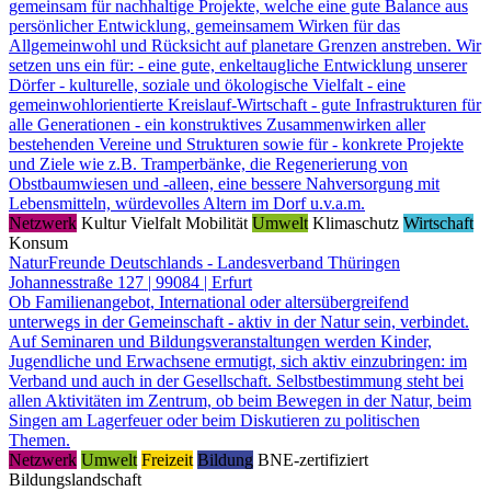
gemeinsam für nachhaltige Projekte, welche eine gute Balance aus
persönlicher Entwicklung, gemeinsamem Wirken für das
Allgemeinwohl und Rücksicht auf planetare Grenzen anstreben. Wir
setzen uns ein für: - eine gute, enkeltaugliche Entwicklung unserer
Dörfer - kulturelle, soziale und ökologische Vielfalt - eine
gemeinwohlorientierte Kreislauf-Wirtschaft - gute Infrastrukturen für
alle Generationen - ein konstruktives Zusammenwirken aller
bestehenden Vereine und Strukturen sowie für - konkrete Projekte
und Ziele wie z.B. Tramperbänke, die Regenerierung von
Obstbaumwiesen und -alleen, eine bessere Nahversorgung mit
Lebensmitteln, würdevolles Altern im Dorf u.v.a.m.
Netzwerk
Kultur
Vielfalt
Mobilität
Umwelt
Klimaschutz
Wirtschaft
Konsum
NaturFreunde Deutschlands - Landesverband Thüringen
Johannesstraße 127 | 99084 | Erfurt
Ob Familienangebot, International oder altersübergreifend
unterwegs in der Gemeinschaft - aktiv in der Natur sein, verbindet.
Auf Seminaren und Bildungsveranstaltungen werden Kinder,
Jugendliche und Erwachsene ermutigt, sich aktiv einzubringen: im
Verband und auch in der Gesellschaft. Selbstbestimmung steht bei
allen Aktivitäten im Zentrum, ob beim Bewegen in der Natur, beim
Singen am Lagerfeuer oder beim Diskutieren zu politischen
Themen.
Netzwerk
Umwelt
Freizeit
Bildung
BNE-zertifiziert
Bildungslandschaft