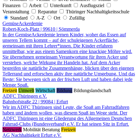
Finanzen
Arbeit
Unterkunft
Ausflugsziel
Veranstaltung
Reparatur
Thüringer Nachhaltigkeitsschule
Standard
A-Z
Ort
Zufällig
GemüseAckerdemie
Robert-Koch-Platz | 99610 | Sömmerda
In der GemüseAckerdemie lernen Kinder, woher das Essen auf
unseren Tellern kommt – auf der schuleigenen Ackerfläche,
gemeinsam mit ihren Lehrer*innen. Die Kinder erfahren
unmittelbar, wie aus einem Samenkorn eine knackige Möhre wird.
Sie übernehmen gemeinsam Verantwortung für ihren Acker und
verstehen, welche Wirkung ihr Handeln hat. Auf dem Acker
begreifen sie natürliche Zusammenhänge, blicken über den eigenen
Tellerrand und erforschen aktiv ihre natürliche Umgebung. Und das
Beste: Sie bewegen sich an der frischen Luft und haben dabei jede
Menge Spaß.
Freizeit
Umwelt
Wirtschaft
Bildung
Bildungslandschaft
ADFC Thüringen e.V.
Bahnhofstraße 22 | 99084 | Erfurt
Wir im ADFC Thüringen sind Leute, die Spaß am Fahrradfahren
haben und ändern wollen, was diesem Spaß im Wege steht. Der
ADFC Thüringen ist eine Gliederung des Allgemeinen Deutschen
Fahrrad-Clubs (Bundesverband) e.V. Er hat seinen Sitz in Erfurt.
Netzwerk
Mobilität
Beratung
Freizeit
AG Nachhaltigkeit Erfurt e.V.