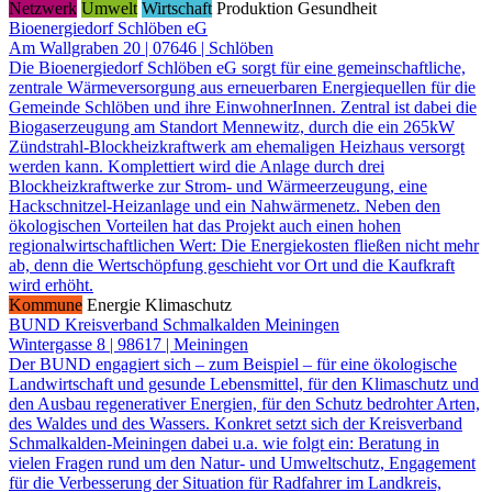
Netzwerk
Umwelt
Wirtschaft
Produktion
Gesundheit
Bioenergiedorf Schlöben eG
Am Wallgraben 20 | 07646 | Schlöben
Die Bioenergiedorf Schlöben eG sorgt für eine gemeinschaftliche,
zentrale Wärmeversorgung aus erneuerbaren Energiequellen für die
Gemeinde Schlöben und ihre EinwohnerInnen. Zentral ist dabei die
Biogaserzeugung am Standort Mennewitz, durch die ein 265kW
Zündstrahl-Blockheizkraftwerk am ehemaligen Heizhaus versorgt
werden kann. Komplettiert wird die Anlage durch drei
Blockheizkraftwerke zur Strom- und Wärmeerzeugung, eine
Hackschnitzel-Heizanlage und ein Nahwärmenetz. Neben den
ökologischen Vorteilen hat das Projekt auch einen hohen
regionalwirtschaftlichen Wert: Die Energiekosten fließen nicht mehr
ab, denn die Wertschöpfung geschieht vor Ort und die Kaufkraft
wird erhöht.
Kommune
Energie
Klimaschutz
BUND Kreisverband Schmalkalden Meiningen
Wintergasse 8 | 98617 | Meiningen
Der BUND engagiert sich – zum Beispiel – für eine ökologische
Landwirtschaft und gesunde Lebensmittel, für den Klimaschutz und
den Ausbau regenerativer Energien, für den Schutz bedrohter Arten,
des Waldes und des Wassers. Konkret setzt sich der Kreisverband
Schmalkalden-Meiningen dabei u.a. wie folgt ein: Beratung in
vielen Fragen rund um den Natur- und Umweltschutz, Engagement
für die Verbesserung der Situation für Radfahrer im Landkreis,