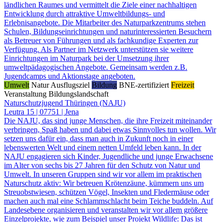
ländlichen Raumes und vermittelt die Ziele einer nachhaltigen
Entwicklung durch attraktive Umweltbildungs- und
Erlebnisangebote. Die Mitarbeiter des Naturparkzentrums stehen
Schulen, Bildungseinrichtungen und naturinteressierten Besuchern
als Betreuer von Führungen und als fachkundige Experten zur
Verfügung. Als Partner im Netzwerk unterstützen sie weitere
Einrichtungen im Naturpark bei der Umsetzung ihrer
umweltpädagogischen Angebote. Gemeinsam werden z.B.
Jugendcamps und Aktionstage angeboten.
Umwelt
Natur
Ausflugsziel
Bildung
BNE-zertifiziert
Freizeit
Veranstaltung
Bildungslandschaft
Naturschutzjugend Thüringen (NAJU)
Leutra 15 | 07751 | Jena
Die NAJU, das sind junge Menschen, die ihre Freizeit miteinander
verbringen, Spaß haben und dabei etwas Sinnvolles tun wollen. Wir
setzen uns dafür ein, dass man auch in Zukunft noch in einer
lebenswerten Welt und einem netten Umfeld leben kann. In der
NAJU engagieren sich Kinder, Jugendliche und junge Erwachsene
im Alter von sechs bis 27 Jahren für den Schutz von Natur und
Umwelt. In unseren Gruppen sind wir vor allem im praktischen
Naturschutz aktiv: Wir betreuen Krötenzäune, kümmern uns um
Streuobstwiesen, schützen Vögel, Insekten und Fledermäuse oder
machen auch mal eine Schlammschlacht beim Teiche buddeln. Auf
Landesebene organisieren und veranstalten wir vor allem größere
Einzelprojekte, wie zum Beispiel unser Projekt Wildlife: Das ist