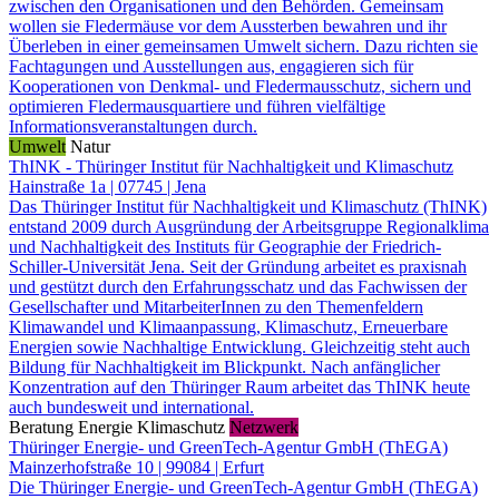
zwischen den Organisationen und den Behörden. Gemeinsam
wollen sie Fledermäuse vor dem Aussterben bewahren und ihr
Überleben in einer gemeinsamen Umwelt sichern. Dazu richten sie
Fachtagungen und Ausstellungen aus, engagieren sich für
Kooperationen von Denkmal- und Fledermausschutz, sichern und
optimieren Fledermausquartiere und führen vielfältige
Informationsveranstaltungen durch.
Umwelt
Natur
ThINK - Thüringer Institut für Nachhaltigkeit und Klimaschutz
Hainstraße 1a | 07745 | Jena
Das Thüringer Institut für Nachhaltigkeit und Klimaschutz (ThINK)
entstand 2009 durch Ausgründung der Arbeitsgruppe Regionalklima
und Nachhaltigkeit des Instituts für Geographie der Friedrich-
Schiller-Universität Jena. Seit der Gründung arbeitet es praxisnah
und gestützt durch den Erfahrungsschatz und das Fachwissen der
Gesellschafter und MitarbeiterInnen zu den Themenfeldern
Klimawandel und Klimaanpassung, Klimaschutz, Erneuerbare
Energien sowie Nachhaltige Entwicklung. Gleichzeitig steht auch
Bildung für Nachhaltigkeit im Blickpunkt. Nach anfänglicher
Konzentration auf den Thüringer Raum arbeitet das ThINK heute
auch bundesweit und international.
Beratung
Energie
Klimaschutz
Netzwerk
Thüringer Energie- und GreenTech-Agentur GmbH (ThEGA)
Mainzerhofstraße 10 | 99084 | Erfurt
Die Thüringer Energie- und GreenTech-Agentur GmbH (ThEGA)