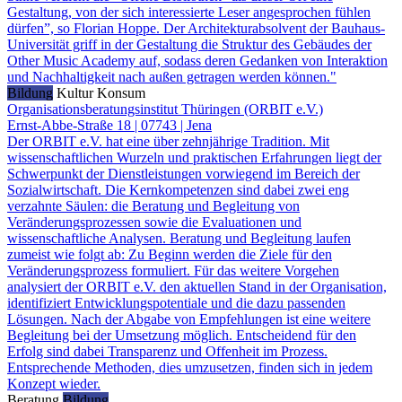
Gestaltung, von der sich interessierte Leser angesprochen fühlen
dürfen”, so Florian Hoppe. Der Architekturabsolvent der Bauhaus-
Universität griff in der Gestaltung die Struktur des Gebäudes der
Other Music Academy auf, sodass deren Gedanken von Interaktion
und Nachhaltigkeit nach außen getragen werden können."
Bildung
Kultur
Konsum
Organisationsberatungsinstitut Thüringen (ORBIT e.V.)
Ernst-Abbe-Straße 18 | 07743 | Jena
Der ORBIT e.V. hat eine über zehnjährige Tradition. Mit
wissenschaftlichen Wurzeln und praktischen Erfahrungen liegt der
Schwerpunkt der Dienstleistungen vorwiegend im Bereich der
Sozialwirtschaft. Die Kernkompetenzen sind dabei zwei eng
verzahnte Säulen: die Beratung und Begleitung von
Veränderungsprozessen sowie die Evaluationen und
wissenschaftliche Analysen. Beratung und Begleitung laufen
zumeist wie folgt ab: Zu Beginn werden die Ziele für den
Veränderungsprozess formuliert. Für das weitere Vorgehen
analysiert der ORBIT e.V. den aktuellen Stand in der Organisation,
identifiziert Entwicklungspotentiale und die dazu passenden
Lösungen. Nach der Abgabe von Empfehlungen ist eine weitere
Begleitung bei der Umsetzung möglich. Entscheidend für den
Erfolg sind dabei Transparenz und Offenheit im Prozess.
Entsprechende Methoden, dies umzusetzen, finden sich in jedem
Konzept wieder.
Beratung
Bildung