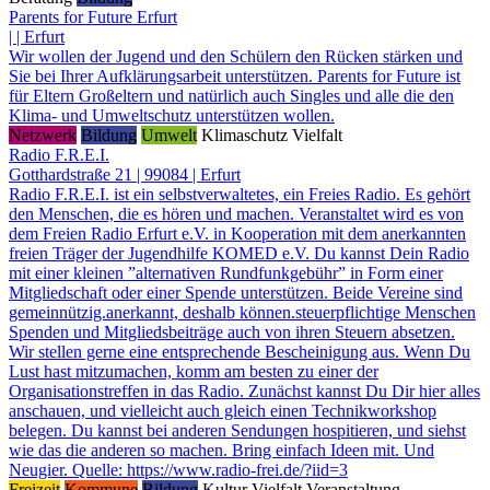
Parents for Future Erfurt
| | Erfurt
Wir wollen der Jugend und den Schülern den Rücken stärken und
Sie bei Ihrer Aufklärungsarbeit unterstützen. Parents for Future ist
für Eltern Großeltern und natürlich auch Singles und alle die den
Klima- und Umweltschutz unterstützen wollen.
Netzwerk
Bildung
Umwelt
Klimaschutz
Vielfalt
Radio F.R.E.I.
Gotthardstraße 21 | 99084 | Erfurt
Radio F.R.E.I. ist ein selbstverwaltetes, ein Freies Radio. Es gehört
den Menschen, die es hören und machen. Veranstaltet wird es von
dem Freien Radio Erfurt e.V. in Kooperation mit dem anerkannten
freien Träger der Jugendhilfe KOMED e.V. Du kannst Dein Radio
mit einer kleinen ”alternativen Rundfunkgebühr” in Form einer
Mitgliedschaft oder einer Spende unterstützen. Beide Vereine sind
gemeinnützig.anerkannt, deshalb können.steuerpflichtige Menschen
Spenden und Mitgliedsbeiträge auch von ihren Steuern absetzen.
Wir stellen gerne eine entsprechende Bescheinigung aus. Wenn Du
Lust hast mitzumachen, komm am besten zu einer der
Organisationstreffen in das Radio. Zunächst kannst Du Dir hier alles
anschauen, und vielleicht auch gleich einen Technikworkshop
belegen. Du kannst bei anderen Sendungen hospitieren, und siehst
wie das die anderen so machen. Bring einfach Ideen mit. Und
Neugier. Quelle: https://www.radio-frei.de/?iid=3
Freizeit
Kommune
Bildung
Kultur
Vielfalt
Veranstaltung