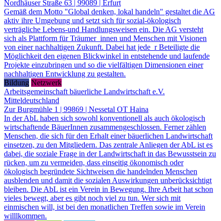
Nordhäuser Straße 63 | 99089 | Erfurt
Gemäß dem Motto "Global denken, lokal handeln" gestaltet die AG
aktiv ihre Umgebung und setzt sich für sozial-ökologisch
verträgliche Lebens-und Handlungsweisen ein. Die AG versteht
sich als Plattform für Träumer_innen und Menschen mit Visionen
von einer nachhaltigen Zukunft. Dabei hat jede_r Beteiligte die
Möglichkeit den eigenen Blickwinkel in entstehende und laufende
Projekte einzubringen und so die vielfältigen Dimensionen einer
nachhaltigen Entwicklung zu gestalten.
Bildung
Netzwerk
Arbeitsgemeinschaft bäuerliche Landwirtschaft e.V.
Mitteldeutschland
Zur Burgmühle 1 | 99869 | Nessetal OT Haina
In der AbL haben sich sowohl konventionell als auch ökologisch
wirtschaftende BäuerInnen zusammengeschlossen. Ferner zählen
Menschen, die sich für den Erhalt einer bäuerlichen Landwirtschaft
einsetzen, zu den Mitgliedern. Das zentrale Anliegen der AbL ist es
dabei, die soziale Frage in der Landwirtschaft in das Bewusstsein zu
rücken, um zu vermeiden, dass einseitig ökonomisch oder
ökologisch begründete Sichtweisen die handelnden Menschen
ausblenden und damit die sozialen Auswirkungen unberücksichtigt
bleiben. Die AbL ist ein Verein in Bewegung. Ihre Arbeit hat schon
vieles bewegt, aber es gibt noch viel zu tun. Wer sich mit
einmischen will, ist bei den monatlichen Treffen sowie im Verein
willlkommen.