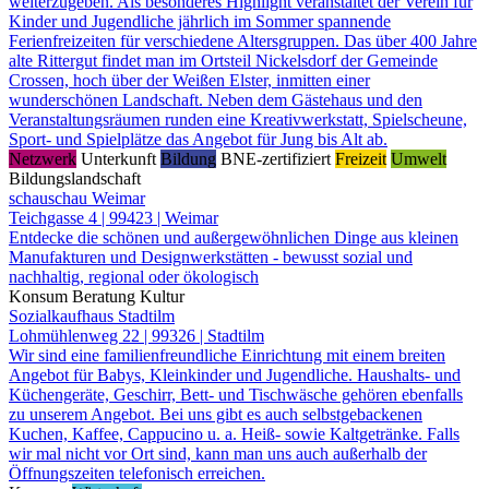
weiterzugeben. Als besonderes Highlight veranstaltet der Verein für
Kinder und Jugendliche jährlich im Sommer spannende
Ferienfreizeiten für verschiedene Altersgruppen. Das über 400 Jahre
alte Rittergut findet man im Ortsteil Nickelsdorf der Gemeinde
Crossen, hoch über der Weißen Elster, inmitten einer
wunderschönen Landschaft. Neben dem Gästehaus und den
Veranstaltungsräumen runden eine Kreativwerkstatt, Spielscheune,
Sport- und Spielplätze das Angebot für Jung bis Alt ab.
Netzwerk
Unterkunft
Bildung
BNE-zertifiziert
Freizeit
Umwelt
Bildungslandschaft
schauschau Weimar
Teichgasse 4 | 99423 | Weimar
Entdecke die schönen und außergewöhnlichen Dinge aus kleinen
Manufakturen und Designwerkstätten - bewusst sozial und
nachhaltig, regional oder ökologisch
Konsum
Beratung
Kultur
Sozialkaufhaus Stadtilm
Lohmühlenweg 22 | 99326 | Stadtilm
Wir sind eine familienfreundliche Einrichtung mit einem breiten
Angebot für Babys, Kleinkinder und Jugendliche. Haushalts- und
Küchengeräte, Geschirr, Bett- und Tischwäsche gehören ebenfalls
zu unserem Angebot. Bei uns gibt es auch selbstgebackenen
Kuchen, Kaffee, Cappucino u. a. Heiß- sowie Kaltgetränke. Falls
wir mal nicht vor Ort sind, kann man uns auch außerhalb der
Öffnungszeiten telefonisch erreichen.