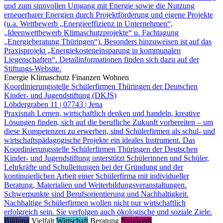
und zum sinnvollen Umgang mit Energie sowie die Nutzung
erneuerbarer Energien durch Projektförderung und eigene Projekte
(u.a. Wettbewerb „Energieeffizienz in Unternehmen“,
„Ideenwettbewerb Klimaschutzprojekte“ u. Fachtagung
„Energieberatung Thüringen“). Besonders hinzuweisen ist auf das
Praxisprojekt „Energiekosteneinsparung in kommunalen
Liegenschaften“. Detailinformationen finden sich dazu auf der
Stiftungs-Website.
Energie
Klimaschutz
Finanzen
Wohnen
Koordinierungsstelle Schülerfirmen Thüringen der Deutschen
Kinder- und Jugendstiftung (DKJS)
Löbdergraben 11 | 07743 | Jena
Praxisnah Lernen, wirtschaftlich denken und handeln, kreative
Lösungen finden, sich auf die berufliche Zukunft vorbereiten – um
diese Kompetenzen zu erwerben, sind Schülerfirmen als schul- und
wirtschaftspädagogische Projekte ein ideales Instrument. Das
Koordinierungsstelle Schülerfirmen Thüringen der Deutschen
Kinder- und Jugendstiftung unterstützt Schülerinnen und Schüler,
Lehrkräfte und Schulleitungen bei der Gründung und der
kontinuierlichen Arbeit einer Schülerfirma mit individueller
Beratung, Materialien und Weiterbildungsveranstaltungen.
Schwerpunkte sind Berufsorientierung und Nachhaltigkeit.
Nachhaltige Schülerfirmen wollen nicht nur wirtschaftlich
erfolgreich sein. Sie verfolgen auch ökologische und soziale Ziele.
Bildung
Vielfalt
Wirtschaft
Beratung
Netzwerk