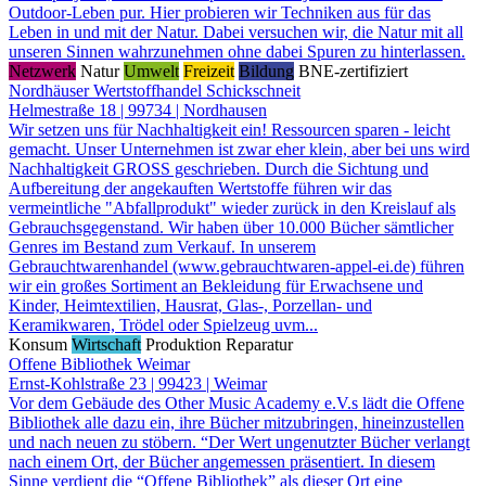
Outdoor-Leben pur. Hier probieren wir Techniken aus für das
Leben in und mit der Natur. Dabei versuchen wir, die Natur mit all
unseren Sinnen wahrzunehmen ohne dabei Spuren zu hinterlassen.
Netzwerk
Natur
Umwelt
Freizeit
Bildung
BNE-zertifiziert
Nordhäuser Wertstoffhandel Schickschneit
Helmestraße 18 | 99734 | Nordhausen
Wir setzen uns für Nachhaltigkeit ein! Ressourcen sparen - leicht
gemacht. Unser Unternehmen ist zwar eher klein, aber bei uns wird
Nachhaltigkeit GROSS geschrieben. Durch die Sichtung und
Aufbereitung der angekauften Wertstoffe führen wir das
vermeintliche "Abfallprodukt" wieder zurück in den Kreislauf als
Gebrauchsgegenstand. Wir haben über 10.000 Bücher sämtlicher
Genres im Bestand zum Verkauf. In unserem
Gebrauchtwarenhandel (www.gebrauchtwaren-appel-ei.de) führen
wir ein großes Sortiment an Bekleidung für Erwachsene und
Kinder, Heimtextilien, Hausrat, Glas-, Porzellan- und
Keramikwaren, Trödel oder Spielzeug uvm...
Konsum
Wirtschaft
Produktion
Reparatur
Offene Bibliothek Weimar
Ernst-Kohlstraße 23 | 99423 | Weimar
Vor dem Gebäude des Other Music Academy e.V.s lädt die Offene
Bibliothek alle dazu ein, ihre Bücher mitzubringen, hineinzustellen
und nach neuen zu stöbern. “Der Wert ungenutzter Bücher verlangt
nach einem Ort, der Bücher angemessen präsentiert. In diesem
Sinne verdient die “Offene Bibliothek” als dieser Ort eine