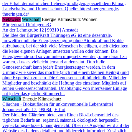
der Erhalt der natürlichen Lebensgrundlagen, speziell dem Klima-,
Landschafts- und Umweltschutz. Quelle: http://buergerenergie-
thueringen.de/
Netzwerk
Wirtschaft
Energie
Klimaschutz
Wohnen
Bürgerkraft Thüringen eG
An der Lehmgrube 12 | 99310 | Arnstadt
Die Idee der BürgerKraft Thüringen eG ist eine dezentrale,
umweltfreundliche Energieerzeugung ohne Atomkraft und Kohle
aufzubauen, bei der sich viele Menschen beteiligen, auch diejenigen,
die keine eigenen Anlagen umsetzen wollen oder können. Die
Energiewende soll so von unten umgesetzt werden, ohne darauf zu
warten, dass es vielleicht jemand anderes tut. Durch die
Genossenschaft kann jede/r Energieerzeuger werden, in dem
Umfang wie sie/er das möchte (auch mit einem kleinen Beitrag) und
ohne Experte/in zu sein. Die Genossenschaft bündelt die Mittel der
Mitglieder und beschränkt die Haftung des einzelnen Mitglieds auf
seinen Genossenschaftsanteil. Unabhängig von ihrer/seiner Einlage
hat jede/r das gleiche Stimmrecht.
Wirtschaft
Energie
Klimaschutz
Clärchen - Biokaufladen für unkonventionelle Lebensmittel
Johannesstraße 17 | 99084 | Erfurt
Der Bioladen Clärchen bietet zum Einen Bio-Lebensmittel des
täglichen Bedarfs an: regional, saisonal, ökologisch hergestellt,
verpackungsreduziert, handgemacht. Über das Angebot wird auf der
Website des Ladens detailiert und bilderreich informiert. Zusätzlich