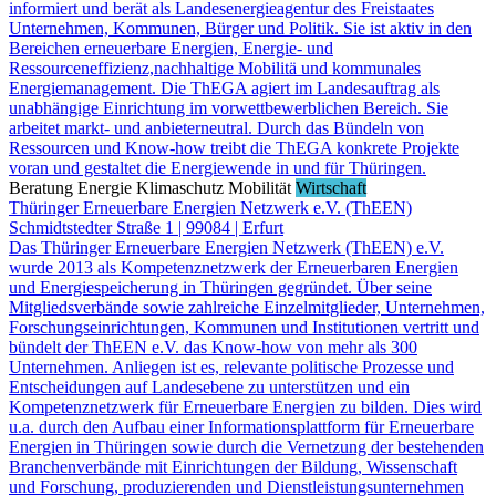
informiert und berät als Landesenergieagentur des Freistaates
Unternehmen, Kommunen, Bürger und Politik. Sie ist aktiv in den
Bereichen erneuerbare Energien, Energie- und
Ressourceneffizienz,nachhaltige Mobilitä und kommunales
Energiemanagement. Die ThEGA agiert im Landesauftrag als
unabhängige Einrichtung im vorwettbewerblichen Bereich. Sie
arbeitet markt- und anbieterneutral. Durch das Bündeln von
Ressourcen und Know-how treibt die ThEGA konkrete Projekte
voran und gestaltet die Energiewende in und für Thüringen.
Beratung
Energie
Klimaschutz
Mobilität
Wirtschaft
Thüringer Erneuerbare Energien Netzwerk e.V. (ThEEN)
Schmidtstedter Straße 1 | 99084 | Erfurt
Das Thüringer Erneuerbare Energien Netzwerk (ThEEN) e.V.
wurde 2013 als Kompetenznetzwerk der Erneuerbaren Energien
und Energiespeicherung in Thüringen gegründet. Über seine
Mitgliedsverbände sowie zahlreiche Einzelmitglieder, Unternehmen,
Forschungseinrichtungen, Kommunen und Institutionen vertritt und
bündelt der ThEEN e.V. das Know-how von mehr als 300
Unternehmen. Anliegen ist es, relevante politische Prozesse und
Entscheidungen auf Landesebene zu unterstützen und ein
Kompetenznetzwerk für Erneuerbare Energien zu bilden. Dies wird
u.a. durch den Aufbau einer Informationsplattform für Erneuerbare
Energien in Thüringen sowie durch die Vernetzung der bestehenden
Branchenverbände mit Einrichtungen der Bildung, Wissenschaft
und Forschung, produzierenden und Dienstleistungsunternehmen