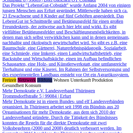
Das Projekt "LebensGut-Cobstädt" wurde Anfang 2004 von einigen
jungen Menschen aus Erfurt gegründet. Mittlerweile haben sich ca.
23 Erwachsene und 8 Kinder auf fünf Gehöften angesiedelt. Das
LebensGut ist Schnittstelle und Betätigungsfeld für einen großen
Freundeskreis, der zeitweise auch hier lebt und wirkt. Es gibt
vielfältige Betätigungsfelder und Beschäftigungsmöglichkeiten, in
denen man sich selbst verwirklichen kann und in denen gemeinsam,
nachhaltig und ökologisch gewirtschaftet wird. So gibt es z.B. eine
Baumschule, eine Gärtnerei, Naturerlebnispädagogik, Sozialarbeit,
eine Schmiede, eine Imkerei, einen Landwirtschaftsbetrieb, eine
Backstube und Wirtschaftsküche, einen im Aufbau befindlichen
Schaugarten, eine Holz- und Künstlerwerkstatt, eine umfangreiche
Tierhaltung und eine Käserei. Im Rahmen der Selbstversorgung und
des experimentellen Landbaus entsteht vor Ort ein Agrarökosystem.
Freizeit
Netzwerk
Bildung
Wohnen
Unterkunft
Produktion
Gesundheit
Konsum
Mehr Demokratie e.V. Landesverband Thüringen
Trommsdorffstraße 5 | 99084 | Erfurt
Mehr Demokratie ist in einem Bundes- und elf Landesverbänden
organisiert. In Thüringen arbeitet seit 1998 ein Bündnis aus 20
Organisationen für mehr Demokratie, aus dem sich 2010 der
Landesverband gründete. Durch die Tätigkeit des Bündnisses
konnten die Regeln für die direkte Demokratie mit zwei
Volksbegehren (2000 und 2008) deutlich verbessert werden. Im