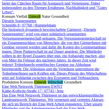
bietet das Clärchen Raum für Austausch und Vernetzung. Dabei
insbesondere zu den Themen Ernährung, Nachhaltigkeit und "Gutes
Leben".
Konsum
Vielfalt
Umwelt
Natur
Gesundheit
Diestels Sonnengarten
Schmölln 8 | 07768 | Hummelshain
Die biologisch dynamisch bewirtschaftete Gärtnerei „Diestels
Sonnengarten“ wird von einer solidarisch organisierten
Versorgungsgemeinschaft getragen. Die Versorungsgemeinschaft ist
ein Zusammenschluss von Menschen, die von den GärtnerInnen mit
Gemüse versorgt werden und dafür die Kosten des Gemüsenanbaus
tragen. Diese Partnerschaft ist auf Dauer angelegt. Die Mitglieder
sollten in der Regel Zusagen über min. ein Anbaujahr machen, also
von März bis Februar des nächsten Jahres. In dieser Zeit wird
jedem/r TeilnehmerIn erntefrisches Gemüse zur Abholung
bereitgestellt. Die Abholung und die Verteilung unterstützen die
TeilnehmerInnen nach Kräften mit. Dieses Prinzip des Wirtschaftens
setzt auf Solidarität zwischen den Erzeugern und Verbrauchern.
Produktion
Konsum
Umwelt
Wirtschaft
Gesundheit
Eine Welt Netzwerk Thüringen EWNT
Käthe-Kollwitz-Straße 17 | 07745 | Jena
Das Eine Welt Netzwerk Thüringen ist das entwicklungspolitische
Landesnetzwerk Thüringens. Wir vernetzen und vertreten Akteure,
die sich im Bereich der Eine-Welt Arbeit engagieren. Über unsere
Mitglieder und die Arbeitsgemeinschaft der Eine-Welt-