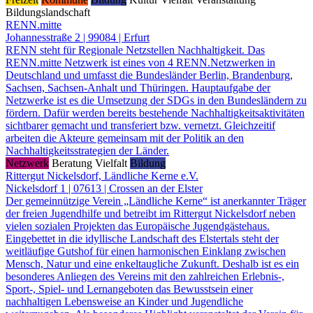
Bildungslandschaft
RENN.mitte
Johannesstraße 2 | 99084 | Erfurt
RENN steht für Regionale Netzstellen Nachhaltigkeit. Das
RENN.mitte Netzwerk ist eines von 4 RENN.Netzwerken in
Deutschland und umfasst die Bundesländer Berlin, Brandenburg,
Sachsen, Sachsen-Anhalt und Thüringen. Hauptaufgabe der
Netzwerke ist es die Umsetzung der SDGs in den Bundesländern zu
fördern. Dafür werden bereits bestehende Nachhaltigkeitsaktivitäten
sichtbarer gemacht und transferiert bzw. vernetzt. Gleichzeitif
arbeiten die Akteure gemeinsam mit der Politik an den
Nachhaltigkeitsstrategien der Länder.
Netzwerk
Beratung
Vielfalt
Bildung
Rittergut Nickelsdorf, Ländliche Kerne e.V.
Nickelsdorf 1 | 07613 | Crossen an der Elster
Der gemeinnützige Verein „Ländliche Kerne“ ist anerkannter Träger
der freien Jugendhilfe und betreibt im Rittergut Nickelsdorf neben
vielen sozialen Projekten das Europäische Jugendgästehaus.
Eingebettet in die idyllische Landschaft des Elstertals steht der
weitläufige Gutshof für einen harmonischen Einklang zwischen
Mensch, Natur und eine enkeltaugliche Zukunft. Deshalb ist es ein
besonderes Anliegen des Vereins mit den zahlreichen Erlebnis-,
Sport-, Spiel- und Lernangeboten das Bewusstsein einer
nachhaltigen Lebensweise an Kinder und Jugendliche