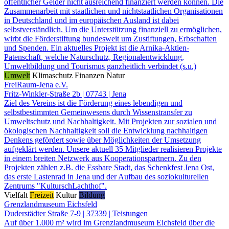
öffentlicher Gelder nicht ausreichend finanziert werden können. Die
Zusammenarbeit mit staatlichen und nichtstaatlichen Organisationen
in Deutschland und im europäischen Ausland ist dabei
selbstverständlich. Um die Unterstützung finanziell zu ermöglichen,
wirbt die Förderstiftung bundesweit um Zustiftungen, Erbschaften
und Spenden. Ein aktuelles Projekt ist die Arnika-Aktien-
Patenschaft, welche Naturschutz, Regionalentwicklung,
Umweltbildung und Tourismus ganzheitlich verbindet (s.u.)
Umwelt
Klimaschutz
Finanzen
Natur
FreiRaum-Jena e.V.
Fritz-Winkler-Straße 2b | 07743 | Jena
Ziel des Vereins ist die Förderung eines lebendigen und
selbstbestimmten Gemeinwesens durch Wissenstransfer zu
Umweltschutz und Nachhaltigkeit. Mit Projekten zur sozialen und
ökologischen Nachhaltigkeit soll die Entwicklung nachhaltigen
Denkens gefördert sowie über Möglichkeiten der Umsetzung
aufgeklärt werden. Unsere aktuell 35 Mitglieder realisieren Projekte
in einem breiten Netzwerk aus Kooperationspartnern. Zu den
Projekten zählen z.B. die Essbare Stadt, das Schenkfest Jena Ost,
das erste Lastenrad in Jena und der Aufbau des soziokulturellen
Zentrums "KulturschLachthof".
Vielfalt
Freizeit
Kultur
Bildung
Grenzlandmuseum Eichsfeld
Duderstädter Straße 7-9 | 37339 | Teistungen
Auf über 1.000 m² wird im Grenzlandmuseum Eichsfeld über die