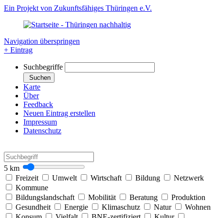
Ein Projekt von Zukunftsfähiges Thüringen e.V.
Navigation überspringen
+ Eintrag
Suchbegriffe
Suchen
Karte
Über
Feedback
Neuen Eintrag erstellen
Impressum
Datenschutz
5
km
Freizeit
Umwelt
Wirtschaft
Bildung
Netzwerk
Kommune
Bildungslandschaft
Mobilität
Beratung
Produktion
Gesundheit
Energie
Klimaschutz
Natur
Wohnen
Konsum
Vielfalt
BNE-zertifiziert
Kultur