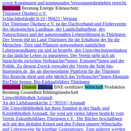
sowie Kommunen und kommunalen Versorgungsbetrieben erreicht.
Netzwerk
Beratung
Energie
Klimaschutz
Thüringer Ökoherz e.V.
Schlachthofstraße 8-10 | 99423 | Weimar
Der Thüringer Ökoherz e.V. ist der Dachverband und Förderverein
des ökologischen Landbaus, der Landschaftspflege, des
Naturschutzes und der naturgemäßen Lebensführung in Thüringen.
Der Verein tritt im Land Thüringen für die Erhaltung der für die
Menschen, Tiere und Pflanzen notwendigen natürlichen
Lebensgrundlagen ein und ist bestrebt, den Umweltschutzgedanken
in das tägliche Leben zu integrieren. Der Verein sieht sich als
Sprachrohr zwischen Verbraucher*innen, Erzeuger*innen und der
Politik. Zu diesem Zweck verwaltet der Verein die Seite bio-
thueringen.de, die als übergeordnete Plattform für die Thüringer
Bio-Branche dient und gibt jährlich das Verbraucher*innen-Magazin
BioThür heraus. Bio-Einkaufsführer Thüringen
Netzwerk
Umwelt
Bildung
BNE-zertifiziert
Wirtschaft
Produktion
Beratung
Gesundheit
Bildungslandschaft
Umweltbibliothek Arnstadt
An der Liebfrauenkirche 2 | 99310 | Arnstadt
Die Umweltbibliothek hat ihren Standort in der Stadt- und
Kreisbibliothek Arnstadt. Sie wird seit vielen Jahren bestückt vom
Verein Zukunftsfähiges Thüringen e.V. Die Bücher beschäftigen
sich mit den globalen Krisen und den Folgen unserer Wirtschafts-
und Lebensweise für künftige Generationen. Zum anderen werden