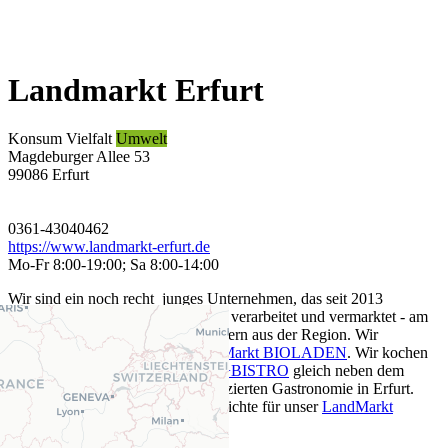
Landmarkt Erfurt
Konsum
Vielfalt
Umwelt
Magdeburger Allee 53
99086 Erfurt
0361-43040462
https://www.landmarkt-erfurt.de
Mo-Fr 8:00-19:00; Sa 8:00-14:00
Wir sind ein noch recht junges Unternehmen, das seit 2013
ökologisch erzeugte Lebensmitteln verarbeitet und vermarktet - am
liebsten Produkte von unseren Bauern aus der Region. Wir
vermarkten BIO in unserem
LandMarkt BIOLADEN
. Wir kochen
und backen im
LandMarkt CAFÈ+BISTRO
gleich neben dem
Bioladen in der einizigen biozertifizierten Gastronomie in Erfurt.
Dort kreieren wir auch leckere Gerichte für unser
LandMarkt
CATERING
.